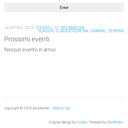
24 APRILE 2025
•
EVENTI
• BY
DEVMARCHE
CLAUDIO
,
CLAUDIOSERENA
,
GAMING
,
SERENA
Prossimi eventi
Nessun evento in arrivo
Copyright © 2019 DevMarche –
Back to Top
Original design by
Cudazi
. Powered by
WordPress
.