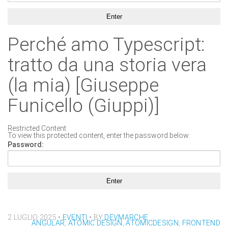
Perché amo Typescript:
tratto da una storia vera
(la mia) [Giuseppe
Funicello (Giuppi)]
Restricted Content
To view this protected content, enter the password below:
Password:
2 LUGLIO 2025
•
EVENTI
• BY
DEVMARCHE
ANGULAR
,
ATOMIC DESIGN
,
ATOMICDESIGN
,
FRONTEND