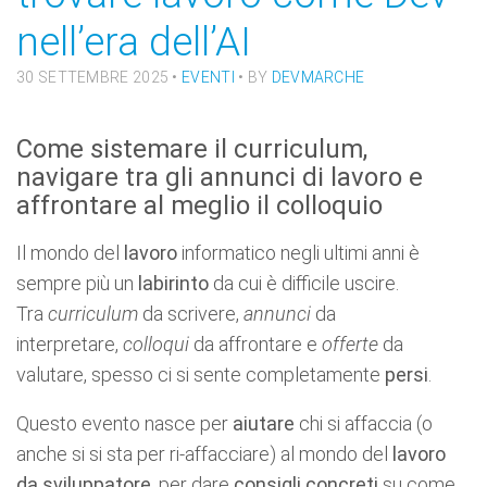
nell’era dell’AI
30 SETTEMBRE 2025
•
EVENTI
• BY
DEVMARCHE
Come sistemare il curriculum,
navigare tra gli annunci di lavoro e
affrontare al meglio il colloquio
Il mondo del
lavoro
informatico negli ultimi anni è
sempre più un
labirinto
da cui è difficile uscire.
Tra
curriculum
da scrivere,
annunci
da
interpretare,
colloqui
da affrontare e
offerte
da
valutare, spesso ci si sente completamente
persi
.
Questo evento nasce per
aiutare
chi si affaccia (o
anche si si sta per ri-affacciare) al mondo del
lavoro
da sviluppatore
, per dare
consigli concreti
su come