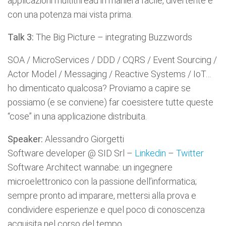
applicazioni multithread in maniera facile, divertente e
con una potenza mai vista prima.
Talk 3:
The Big Picture – integrating Buzzwords
SOA / MicroServices / DDD / CQRS / Event Sourcing /
Actor Model / Messaging / Reactive Systems / IoT…
ho dimenticato qualcosa? Proviamo a capire se
possiamo (e se conviene) far coesistere tutte queste
“cose” in una applicazione distribuita.
Speaker:
Alessandro Giorgetti
Software developer @ SID Srl –
Linkedin
–
Twitter
Software Architect wannabe: un ingegnere
microelettronico con la passione dell’informatica;
sempre pronto ad imparare, mettersi alla prova e
condividere esperienze e quel poco di conoscenza
acquisita nel corso del tempo.